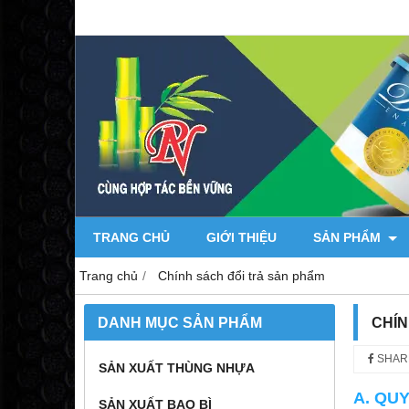
TRANG CHỦ
GIỚI THIỆU
SẢN PHẨM
Trang chủ
Chính sách đổi trả sản phẩm
DANH MỤC SẢN PHẨM
CHÍN
SHAR
SẢN XUẤT THÙNG NHỰA
A. QU
SẢN XUẤT BAO BÌ