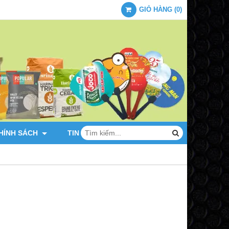
GIỎ HÀNG
(
0
)
HÍNH SÁCH
TIN TỨC
LIÊN HỆ