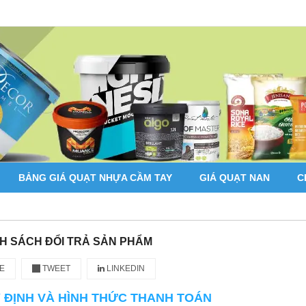
BẢNG GIÁ QUẠT NHỰA CẦM TAY
GIÁ QUẠT NAN
C
H SÁCH ĐỔI TRẢ SẢN PHẨM
E
TWEET
LINKEDIN
Y ĐỊNH VÀ HÌNH THỨC THANH TOÁN