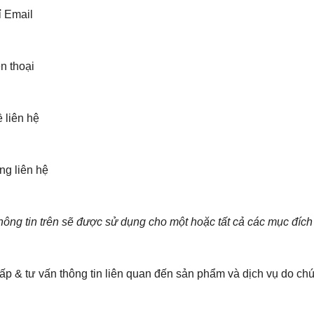
ỉ Email
n thoại
 liên hệ
ng liên hệ
ông tin trên sẽ được sử dụng cho một hoặc tất cả các mục đích
UẤT - IN THÙNG NHỰA
SẢN XUẤT - IN THÙNG NHỰA
MODEL: PN07
MODEL: PN06
ấp & tư vấn thông tin liên quan đến sản phẩm và dịch vụ do chú
line: 0903.179.326
Hotline: 0903.179.326