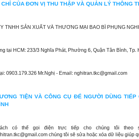
ỊA CHỈ CỦA ĐƠN VỊ THU THẬP VÀ QUẢN LÝ THÔNG 
Y TNHH SẢN XUẤT VÀ THƯƠNG MẠI BAO BÌ PHỤNG NGHI
ng tại HCM: 233/3 Nghĩa Phát, Phường 6, Quận Tân Bình, Tp. 
ại: 0903.179.326 Mr.Nghị - Email: nghitran.tkc@gmail.com
HƯƠNG TIỆN VÀ CÔNG CỤ ĐỂ NGƯỜI DÙNG TIẾP
ÌNH
ách có thể gọi điện trực tiếp cho chúng tôi theo s
hitran.tkc@gmail.com chúng tôi sẽ sửa hoặc xóa dữ liệu giúp 