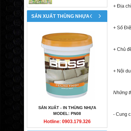
+ Địa ch
‹
›
SẢN XUẤT THÙNG NHỰA
+ Số Điệ
+ Chủ đề
+ Nội du
Những th
NG NHỰA
SẢN XUẤT - IN THÙNG NHỰA
SẢN X
1
MODEL: PN08
- Cung c
9.326
Hotline: 0903.179.326
Hot