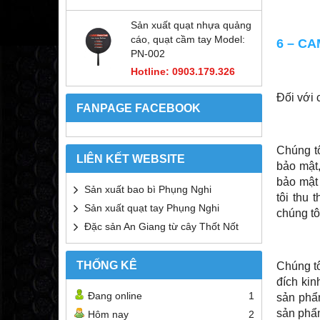
Sản xuất quạt nhựa quảng
cáo, quạt cầm tay Model:
6 – C
PN-002
Hotline: 0903.179.326
Đối với 
FANPAGE FACEBOOK
Chúng tô
LIÊN KẾT WEBSITE
bảo mật,
bảo mật 
Sản xuất bao bì Phụng Nghi
tôi thu 
Sản xuất quạt tay Phụng Nghi
chúng tô
Đặc sản An Giang từ cây Thốt Nốt
THỐNG KÊ
Chúng tô
đích kin
Đang online
1
sản phẩm
sản phẩm
Hôm nay
2