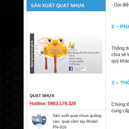
- Gọi đi
SẢN XUẤT QUẠT NHỰA
2 – P
Thông ti
chia sẻ 
quý khá
3 – T
QUẠT NHỰA
Hotline: 0903.179.326
Chúng tô
cung cấp
Sản xuất quạt nhựa quảng
cáo, quạt cầm tay Model:
PN-016