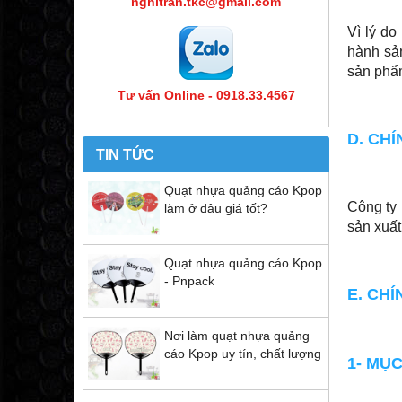
nghitran.tkc@gmail.com
Vì lý d
hành sản
sản phẩm
Tư vấn Online - 0918.33.4567
D. CH
TIN TỨC
Quạt nhựa quảng cáo Kpop
Công ty 
làm ở đâu giá tốt?
sản xuất
Quạt nhựa quảng cáo Kpop
- Pnpack
E. CH
Nơi làm quạt nhựa quảng
cáo Kpop uy tín, chất lượng
1- MỤ