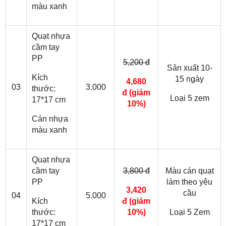
màu xanh
Quạt nhựa
cầm tay
PP
5,200 đ
Sản xuất 10-
Kích
15 ngày
4,680
03
3.000
thước:
đ
(giảm
Loại 5 zem
17*17 cm
10%)
Cán nhựa
màu xanh
Quạt nhựa
cầm tay
3,800 đ
Màu cán quạt
PP
làm theo yêu
3,420
cầu
04
5.000
Kích
đ
(giảm
thước:
10%)
Loại 5 Zem
17*17 cm