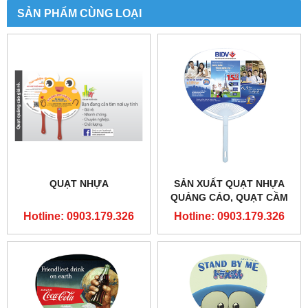
SẢN PHẨM CÙNG LOẠI
QUẠT NHỰA
SẢN XUẤT QUẠT NHỰA
QUẢNG CÁO, QUẠT CẦM
TAY MODEL: PN-016
Hotline: 0903.179.326
Hotline: 0903.179.326