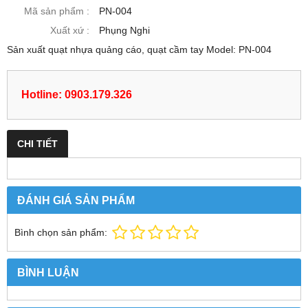
Mã sản phẩm :
PN-004
Xuất xứ :
Phụng Nghi
Sản xuất quạt nhựa quảng cáo, quạt cầm tay Model: PN-004
Hotline: 0903.179.326
CHI TIẾT
ĐÁNH GIÁ SẢN PHẨM
Bình chọn sản phẩm:
BÌNH LUẬN