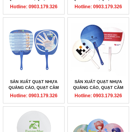
TAY MODEL: PN-013
TAY MODEL: PN-012
Hotline: 0903.179.326
Hotline: 0903.179.326
SẢN XUẤT QUẠT NHỰA
SẢN XUẤT QUẠT NHỰA
QUẢNG CÁO, QUẠT CẦM
QUẢNG CÁO, QUẠT CẦM
TAY MODEL: PN-011
TAY MODEL: PN-010
Hotline: 0903.179.326
Hotline: 0903.179.326