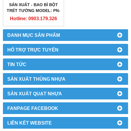
SẢN XUẤT - BAO BÌ BỘT
TRÉT TƯỜNG MODEL: PN-
04
Hotline: 0903.179.326
DANH MỤC SẢN PHẨM
HỔ TRỢ TRỰC TUYẾN
TIN TỨC
SẢN XUẤT THÙNG NHỰA
SẢN XUẤT QUẠT NHỰA
FANPAGE FACEBOOK
LIÊN KẾT WEBSITE