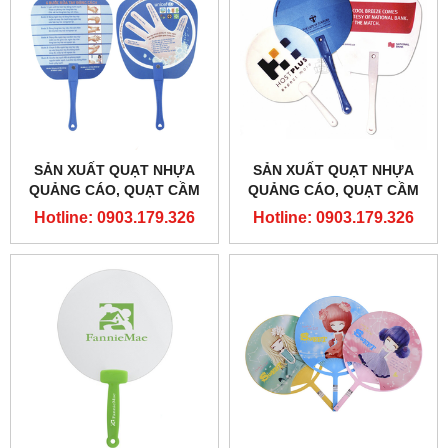
SẢN XUẤT QUẠT NHỰA
SẢN XUẤT QUẠT NHỰA
QUẢNG CÁO, QUẠT CẦM
QUẢNG CÁO, QUẠT CẦM
TAY MODEL: PN-011
TAY MODEL: PN-010
Hotline: 0903.179.326
Hotline: 0903.179.326