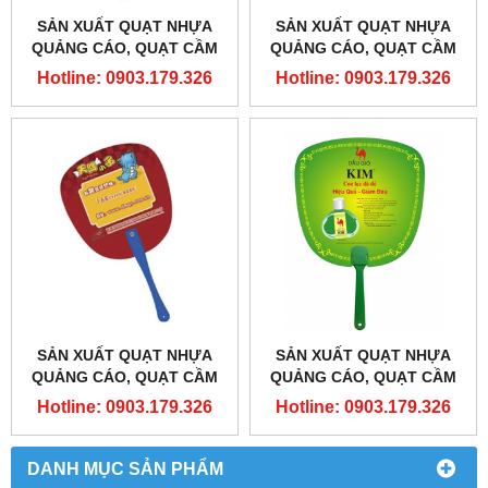
SẢN XUẤT QUẠT NHỰA
SẢN XUẤT QUẠT NHỰA
QUẢNG CÁO, QUẠT CẦM
QUẢNG CÁO, QUẠT CẦM
TAY MODEL: PN-009
TAY MODEL: PN-008
Hotline: 0903.179.326
Hotline: 0903.179.326
SẢN XUẤT QUẠT NHỰA
SẢN XUẤT QUẠT NHỰA
QUẢNG CÁO, QUẠT CẦM
QUẢNG CÁO, QUẠT CẦM
TAY MODEL: PN-006
TAY MODEL: PN-005
Hotline: 0903.179.326
Hotline: 0903.179.326
DANH MỤC SẢN PHẨM