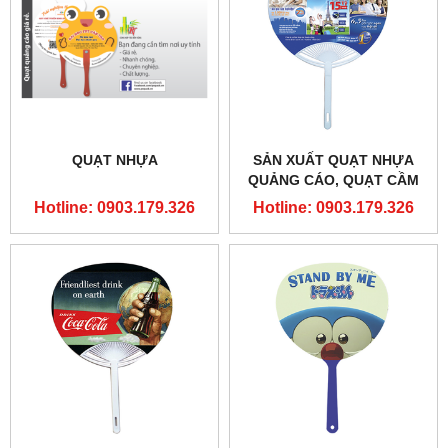
QUẠT NHỰA
SẢN XUẤT QUẠT NHỰA
QUẢNG CÁO, QUẠT CẦM
TAY MODEL: PN-016
Hotline: 0903.179.326
Hotline: 0903.179.326