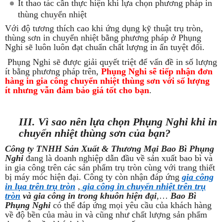
Ít thao tác cần thực hiện khi lựa chọn phương pháp in
thùng chuyển nhiệt
Với độ tương thích cao khi ứng dụng kỹ thuật trụ tròn,
thùng sơn in chuyển nhiệt bằng phương pháp ở Phụng
Nghi sẽ luôn luôn đạt chuẩn chất lượng in ấn tuyệt đối.
Phụng Nghi sẽ được giải quyết triệt để vấn đề in số lượng
ít bằng phương pháp trên,
Phụng Nghi sẽ tiếp nhận đơn
hàng in gia công chuyển nhiệt thùng sơn với số lượng
ít nhưng vẫn đảm bảo giá tốt cho bạn
.
III. Vì sao nên lựa chọn Phụng Nghi khi in
chuyển nhiệt thùng sơn của bạn?
Công ty TNHH Sản Xuất & Thương Mại Bao Bì Phụng
Nghi
đang là doanh nghiệp dẫn đầu về sản xuất bao bì và
in gia công trên các sản phẩm trụ tròn cùng với trang thiết
bị máy móc hiện đại. Công ty còn nhận đáp ứng
gia công
in lụa trên trụ tròn
,
gia công in chuyển nhiệt trên trụ
tròn
và gia công in trong khuôn hiện đại
,…
Bao Bì
Phụng Nghi
có thể đáp ứng mọi yêu cầu của khách hàng
về độ bền của màu in và cũng như chất lượng sản phẩm