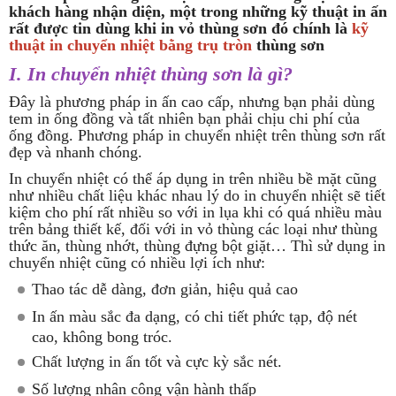
khách hàng nhận diện, một trong những kỹ thuật in ấn
rất được tin dùng khi in vỏ thùng sơn đó chính là
kỹ
thuật in chuyển nhiệt bằng trụ tròn
thùng sơn
I. In chuyển nhiệt thùng sơn là gì?
Đây là phương pháp in ấn cao cấp, nhưng bạn phải dùng
tem in ống đồng và tất nhiên bạn phải chịu chi phí của
ống đồng. Phương pháp in chuyển nhiệt trên thùng sơn rất
đẹp và nhanh chóng.
In chuyển nhiệt có thể áp dụng in trên nhiều bề mặt cũng
như nhiều chất liệu khác nhau lý do in chuyển nhiệt sẽ tiết
kiệm cho phí rất nhiều so với in lụa khi có quá nhiều màu
trên bảng thiết kế, đối với in vỏ thùng các loại như thùng
thức ăn, thùng nhớt, thùng đựng bột giặt… Thì sử dụng in
chuyển nhiệt cũng có nhiều lợi ích như:
Thao tác dễ dàng, đơn giản, hiệu quả cao
In ấn màu sắc đa dạng, có chi tiết phức tạp, độ nét
cao, không bong tróc.
Chất lượng in ấn tốt và cực kỳ sắc nét.
Số lượng nhân công vận hành thấp