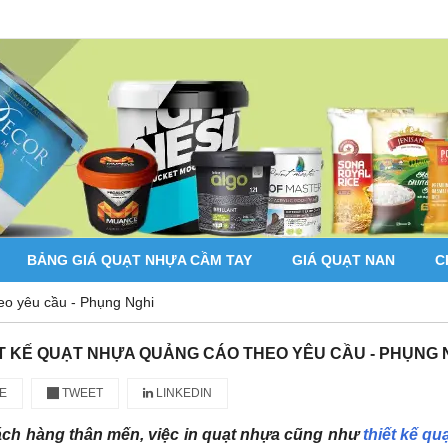
BẢNG GIÁ QUẠT NHỰA CẦM TAY
GIÁ QUẠT NAN
C
eo yêu cầu - Phụng Nghi
T KẾ QUẠT NHỰA QUẢNG CÁO THEO YÊU CẦU - PHỤNG 
E
TWEET
LINKEDIN
ch hàng thân mến, việc in quạt nhựa cũng như
thiết kế q