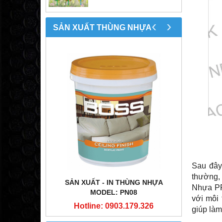
‹
›
SẢN XUẤT THÙNG NHỰA
Sau đây
thường,
NG NHỰA
SẢN XUẤT - IN THÙNG NHỰA
SẢN X
Nhựa PP
1
MODEL: PN08
với môi 
9.326
Hotline: 0903.179.326
Hot
giúp làm