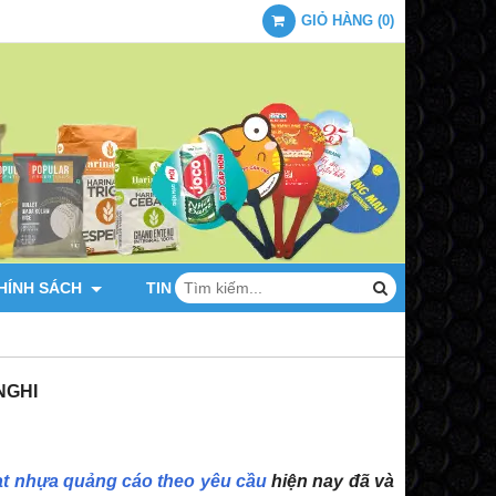
GIỎ HÀNG
(
0
)
HÍNH SÁCH
TIN TỨC
LIÊN HỆ
NGHI
uạt nhựa quảng cáo theo yêu cầu
hiện nay đã và