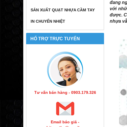
đang ngà
với nhữ
SẢN XUẤT QUẠT NHỰA CẦM TAY
được. C
nhựa vẫ
IN CHUYỂN NHIỆT
HỔ TRỢ TRỰC TUYẾN
Tư vấn bán hàng - 0903.179.326
Email báo giá -