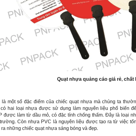
Quạt nhựa quảng cáo giá rẻ, chấ
 là một số đặc điểm của chiếc quạt nhựa mà chúng ta thườn
 có hai loại nhựa được sử dụng làm nguyên liệu phổ biến 
UẤT - IN THÙNG NHỰA
SẢN XUẤT - IN THÙNG NHỰA
 được làm từ dầu mỏ, có đặc tính chống thấm. Đây là loại nh
MODEL: PN07
MODEL: PN06
trường. Còn nhựa PVC là nguyên liệu được tạo ra từ việc tổn
line: 0903.179.326
Hotline: 0903.179.326
 ra những chiếc quạt nhựa sáng bóng và đẹp.