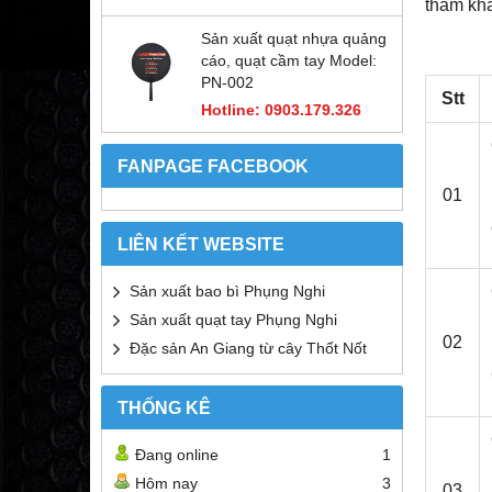
tham kh
Sản xuất quạt nhựa quảng
cáo, quạt cầm tay Model:
PN-002
Stt
Hotline: 0903.179.326
FANPAGE FACEBOOK
01
LIÊN KẾT WEBSITE
Sản xuất bao bì Phụng Nghi
Sản xuất quạt tay Phụng Nghi
02
Đặc sản An Giang từ cây Thốt Nốt
THỐNG KÊ
Đang online
1
Hôm nay
3
03