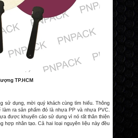
t lượng TP.HCM
g sử dụng, mời quý khách cùng tìm hiểu. Thông
để làm ra sản phẩm đó là nhựa PP và nhựa PVC.
SẢN XUẤT - IN THÙNG NHỰA
SẢN XUẤT - IN 
ựa được khuyến cáo sử dụng vì nó rất thân thiện
MODEL: PN05
MODEL: P
g hợp nhân tạo. Cả hai loại nguyên liệu này đều
Hotline: 0903.179.326
Hotline: 0903