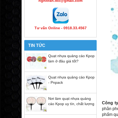
nghitran.tkc@gmail.com
Tư vấn Online - 0918.33.4567
TIN TỨC
Quạt nhựa quảng cáo Kpop
làm ở đâu giá tốt?
Quạt nhựa quảng cáo Kpop
- Pnpack
Nơi làm quạt nhựa quảng
Công t
cáo Kpop uy tín, chất lượng
phân phố
phẩm qu